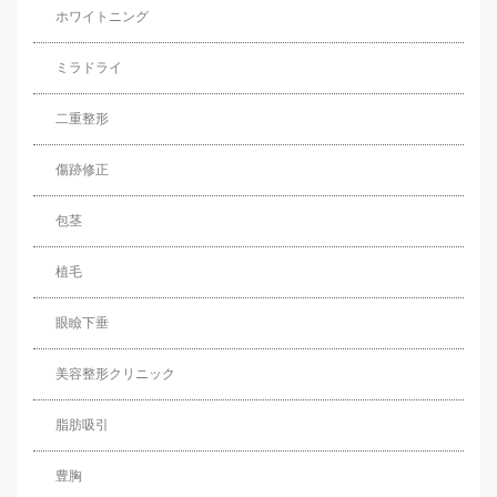
ホワイトニング
ミラドライ
二重整形
傷跡修正
包茎
植毛
眼瞼下垂
美容整形クリニック
脂肪吸引
豊胸