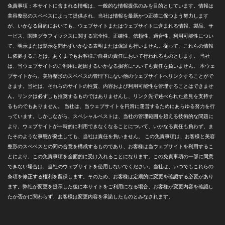
免責事項：本サイトに含まれる情報は、一般的な情報提供のみを目的としています。情報は
美容整形のスペベスによって提供され、当社は情報を最新かつ正確に保つよう努力します
が、いかなる目的においても、ウェブサイトまたはウェブサイトに含まれる情報、製品、サ
ービス、関連グラフィックスに関する完全性、正確性、信頼性、適合性、利用可能性につい
て、明示または黙示を問わずいかなる表明または保証も行いません。従って、これらの情報
に依拠することは、あくまでもお客様ご自身の責任において行われるものとします。 当社
は、当ウェブサイトのご利用に起因するいかなる損害についても責任を負いません。 本ウェ
ブサイトから、美容整形のスペベスの管理下にない他のウェブサイトへリンクすることがで
きます。当社は、それらのサイトの性質、内容および利用可能性を管理することはできませ
ん。リンクは必ずしも推奨するものではありませんし、リンク先で述べられた意見を支持す
るものでもありません。 当社は、当ウェブサイトを円滑に運営するためにあらゆる努力を行
っています。しかしながら、スペシャルベストは、当社の管理範囲を超える技術的な問題に
より、ウェブサイトが一時的に利用できなくなることについて、いかなる責任も負わず、ま
たそのような事態が発生しても、当社は責任を負いません。 この免責事項は、お客様と美容
整形のスペベスとの間の合意を構成するものであり、お客様は当ウェブサイトを利用するこ
とにより、この免責事項を全面的に受け入れることになります。この免責事項の一部に同意
できない場合は、当社のウェブサイトを使用しないでください。当社は、いつでもこれらの
条項を修正する権利を留保します。そのため、お客様は定期的に変更を確認する必要があり
ます。弊社が変更を提示した後に本サイトをご利用になる場合、お客様が変更内容を確認し
たか否かに関わらず、お客様は変更内容を承諾したものとみなされます。