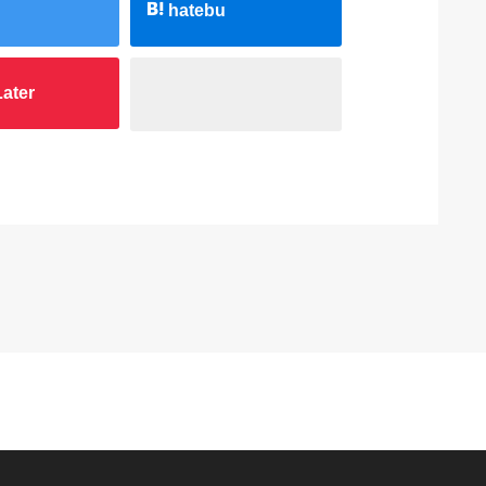
hatebu
ater